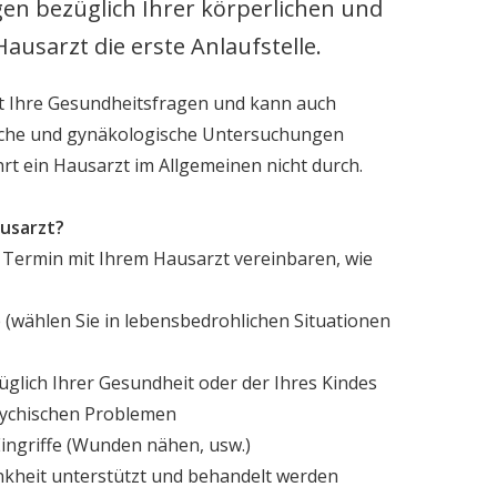
Reisvaccinatie
en bezüglich Ihrer körperlichen und
ausarzt die erste Anlaufstelle.
ng
Uitslag van een onderzoek
t Ihre Gesundheitsfragen und kann auch
Bloedprikken
rische und gynäkologische Untersuchungen
t ein Hausarzt im Allgemeinen nicht durch.
Slim de zomer door
usarzt?
Termin mit Ihrem Hausarzt vereinbaren, wie
 (wählen Sie in lebensbedrohlichen Situationen
glich Ihrer Gesundheit oder der Ihres Kindes
sychischen Problemen
 Eingriffe (Wunden nähen, usw.)
kheit unterstützt und behandelt werden