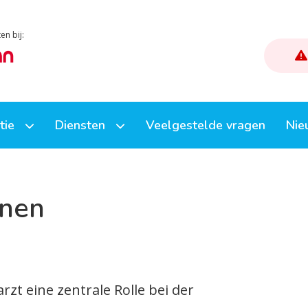
en bij:
atie
Diensten
Veelgestelde vragen
Nie
k
Afspraak maken
onen
Herhaalmedicatie
uisbezoek
E-consult (stel een vraag)
Uw dossier inzien
rzt eine zentrale Rolle bei der