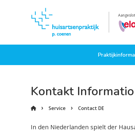
Aangeslot
Praktijkinform
Over de praktij
Kontakt Informati
Openingstijden
Spreekuur en h
Service
Contact DE
Medewerkers
In den Niederlanden spielt der Hausa