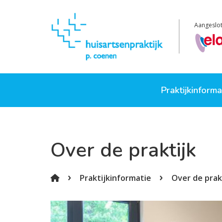
Aangeslot
Praktijkinform
Over de praktij
Over de praktijk
Openingstijden
Spreekuur en h
Praktijkinformatie
Over de prak
Medewerkers