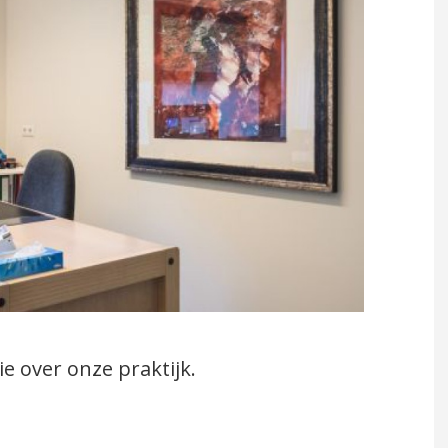
Reisvaccinatie
ng
Uitslag van een onderzoek
Bloedprikken
Slim de zomer door
e over onze praktijk.