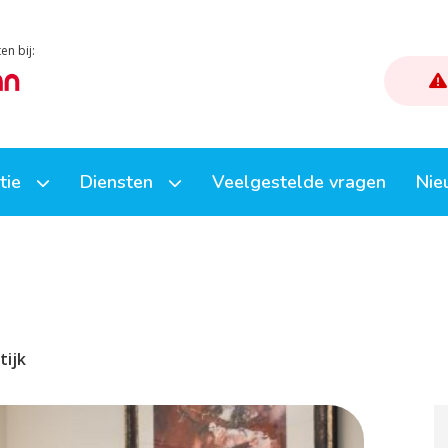
en bij:
atie
Diensten
Veelgestelde vragen
Nie
k
Afspraak maken
Herhaalmedicatie
uisbezoek
E-consult (stel een vraag)
tijk
Uw dossier inzien